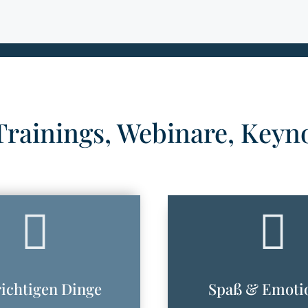
Trainings, Webinare, Keyno


richtigen Dinge
Spaß & Emoti