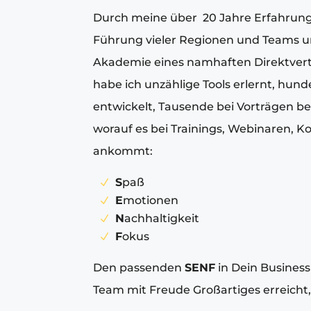
Durch meine über 20 Jahre Erfahrung 
Führung vieler Regionen und Teams u
Akademie eines namhaften Direktver
habe ich unzählige Tools erlernt, hu
entwickelt, Tausende bei Vorträgen be
worauf es bei Trainings, Webinaren, 
ankommt:
S
paß
E
motionen
N
achhaltigkeit
F
okus
Den passenden
SENF
in Dein Business
Team mit Freude Großartiges erreicht,